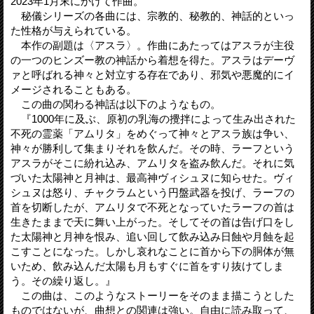
2023年1月末にかけて作曲。
秘儀シリーズの各曲には、宗教的、秘教的、神話的といっ
た性格が与えられている。
本作の副題は〈アスラ〉。作曲にあたってはアスラが主役
の一つのヒンズー教の神話から着想を得た。アスラはデーヴ
ァと呼ばれる神々と対立する存在であり、邪気や悪魔的にイ
メージされることもある。
この曲の関わる神話は以下のようなもの。
『1000年に及ぶ、原初の乳海の攪拌によって生み出された
不死の霊薬「アムリタ」をめぐって神々とアスラ族は争い、
神々が勝利して集まりそれを飲んだ。その時、ラーフという
アスラがそこに紛れ込み、アムリタを盗み飲んだ。それに気
づいた太陽神と月神は、最高神ヴィシュヌに知らせた。ヴィ
シュヌは怒り、チャクラムという円盤武器を投げ、ラーフの
首を切断したが、アムリタで不死となっていたラーフの首は
生きたままで天に舞い上がった。そしてその首は告げ口をし
た太陽神と月神を恨み、追い回して飲み込み日蝕や月蝕を起
こすことになった。しかし哀れなことに首から下の胴体が無
いため、飲み込んだ太陽も月もすぐに首をすり抜けてしま
う。その繰り返し。』
この曲は、このようなストーリーをそのまま描こうとした
ものではないが、曲想との関連は強い。自由に読み取って、