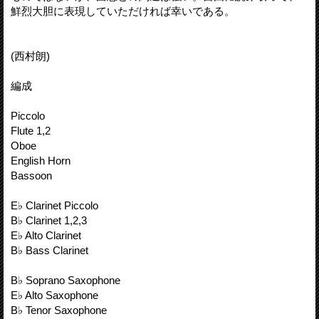
鮮烈大胆に表現していただければ幸いである。
(西村朗)
編成
Piccolo
Flute 1,2
Oboe
English Horn
Bassoon
E♭ Clarinet Piccolo
B♭ Clarinet 1,2,3
E♭ Alto Clarinet
B♭ Bass Clarinet
B♭ Soprano Saxophone
E♭ Alto Saxophone
B♭ Tenor Saxophone