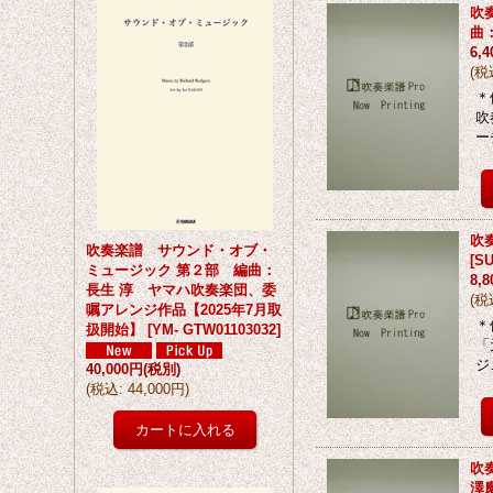
吹
曲
6,
(
税
＊
吹
ー
吹
吹奏楽譜 サウンド・オブ・
[
SU
ミュージック 第２部 編曲：
8,
長生 淳 ヤマハ吹奏楽団、委
(
税
嘱アレンジ作品【2025年7月取
＊
扱開始】
[
YM- GTW01103032
]
「
ジ
40,000円
(税別)
(
税込
:
44,000円
)
吹
澤