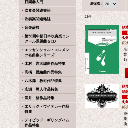
打楽器入門
表示数
:
吹奏楽関連書籍
13
件
吹奏楽関連雑誌
吹奏
音楽辞典
第58回中部日本吹奏楽コン
4,
クール課題曲＆CD
(
税
※
エッセンシャル・エレメン
業
ツ名曲集シリーズ
1
木村 吉宏編曲作品特集
高橋 徹編曲作品特集
八木澤 教司作品特集
吹
広瀬 勇人作品特集
唱
酒井 格作品特集
4,
エリック・ウイテカー作品
(
税
特集
※
業
デイビッド・ギリングハム
曲
作品特集