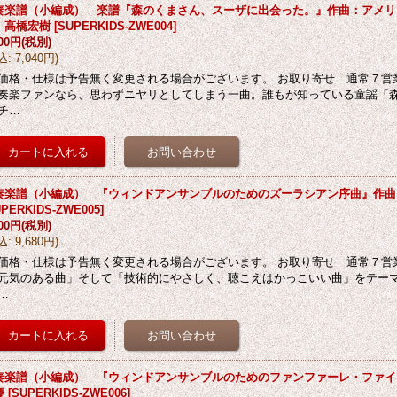
奏楽譜（小編成） 楽譜『森のくまさん、スーザに出会った。』作曲：アメリ
：高橋宏樹
[
SUPERKIDS-ZWE004
]
400円
(税別)
込
:
7,040円
)
価格・仕様は予告無く変更される場合がございます。 お取り寄せ 通常７営業
奏楽ファンなら、思わずニヤリとしてしまう一曲。誰もが知っている童謡「
チ…
奏楽譜（小編成） 『ウィンドアンサンブルのためのズーラシアン序曲』作曲
PERKIDS-ZWE005
]
800円
(税別)
込
:
9,680円
)
価格・仕様は予告無く変更される場合がございます。 お取り寄せ 通常７営業
元気のある曲」そして「技術的にやさしく、聴こえはかっこいい曲」をテーマに
…
奏楽譜（小編成） 『ウィンドアンサンブルのためのファンファーレ・ファイ
慶
[
SUPERKIDS-ZWE006
]