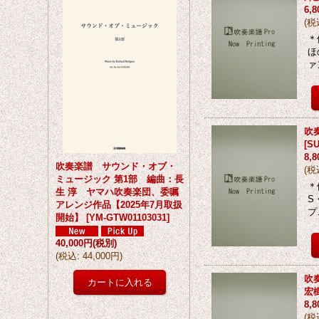
6,
(
税
＊
ほ
ァ
吹
[
S
8,
吹奏楽譜 サウンド・オブ・
(
税
ミュージック 第1部 編曲：長
＊
生 淳 ヤマハ吹奏楽団、委嘱
S
アレンジ作品【2025年7月取扱
プ
開始】
[
YM-GTW01103031
]
40,000円
(税別)
(
税込
:
44,000円
)
吹
宏
8,
(
税