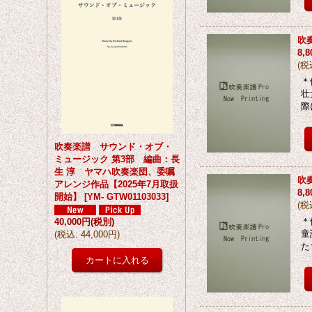
吹
8,
(
税
＊
壮
際
吹奏楽譜 サウンド・オブ・
ミュージック 第3部 編曲：長
生 淳 ヤマハ吹奏楽団、委嘱
吹
アレンジ作品【2025年7月取扱
8,
開始】
[
YM- GTW01103033
]
(
税
＊
40,000円
(税別)
童
(
税込
:
44,000円
)
た