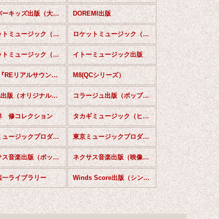
スーパーキッズ出版（大編成）
DOREMI出版
ロケットミュージック（吹奏楽オリジナル）
ロケットミュージック（究極の吹奏楽〜小編成）
ロケットミュージック（クラシックアレンジ）
イトーミュージック出版
M8（『REリアルサウンドシリーズ）
M8(QCシリーズ）
Teeda出版（オリジナル作品）
コラージュ出版（ポップス）
林 修コレクション
タカギミュージック（ヒットソング）
東京ミュージックプロダクション(コンサートシリーズ）
東京ミュージックプロダクション(コンクールシリーズ）
ネクサス音楽出版（ポップス作品）
ネクサス音楽出版（映像音楽作品）
葉一ライブラリー
Winds Score出版（シンフォニックシリーズ）