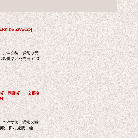
ERKIDS-ZWE025
]
 ご注文後、通常３営
成吹奏楽／発売日：20
貞・岡野貞一・文部省
24
]
 ご注文後、通常３営
唱歌・田村虎蔵 編