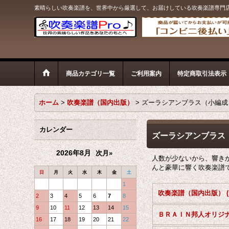
素晴らしい吹奏楽譜を、世界中から厳選して、お届けしている吹奏楽譜専門
商品カテゴリ一覧
ご利用案内
特定商取引法表示
ホーム
>
吹奏楽譜（国内出版）
>
ズーラシアンブラス（小編成
カレンダー
ズーラシアンブラス
2026年8月
次月»
人数が少ないから、響き
んと豪華に響く吹奏楽譜
日
月
火
水
木
金
土
1
2
3
4
5
6
7
8
9
10
11
12
13
14
15
16
17
18
19
20
21
22