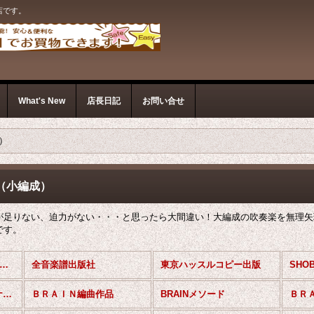
店です。
What's New
店長日記
お問い合せ
）
（小編成）
が足りない、迫力がない・・・と思ったら大間違い！大編成の吹奏楽を無理矢
です。
吹奏楽譜（国内出版） (全商品)
全音楽譜出版社
東京ハッスルコピー出版
ＢＲＡＩＮ邦人オリジナル作品
ＢＲＡＩＮ編曲作品
BRAINメソード