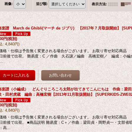
画像
:
並び順
:
表示方法
:
楽譜 March de Ghibli(マーチ de ジブリ) 【2017年７月取扱開始】
[
SUP
400円
(税別)
込
:
4,840円
)
価格・仕様は予告無く変更される場合がございます。 お取り寄せ対応商品
日前後で出荷。 難易度：C ／作曲 久石譲／編曲 高橋宏樹／ 編成：小編
7…
奏楽譜（小編成） どんぐりころころ太郎が出てきてこんにちは 作曲：梁田
歌・田村虎蔵 編曲：高橋宏樹【2013年11月取扱開始】
[
SUPERKIDS-ZWE0
400円
(税別)
込
:
4,840円
)
価格・仕様は予告無く変更される場合がございます。 お取り寄せ対応商品
日前後で出荷。 ■商品説明 難易度：C＋／作曲：梁田貞・岡野貞一・文部省
：高…