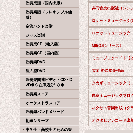
吹奏楽譜（国内出版）
吹奏楽譜（フレキシブル編
成）
金管バンド楽譜
ジャズ楽譜
吹奏楽CD（輸入盤）
M8(OSシリーズ）
吹奏楽CD（国内盤）
吹奏楽DVD
大栗 裕吹奏楽作品
輸入盤DVD
吹奏楽関連ビデオ・CD・D
VD◆◇在庫処分!!◇◆
吹奏楽スコア
オーケストラスコア
吹奏楽バンドメソード
オクタビアレコード出
朝練シリーズ
中学生・高校生のための管