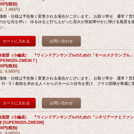
800円
(税別)
込
:
7,480円
)
価格・仕様は予告無く変更される場合がございます。 お取り寄せ 通常７営業
のかな光を伴い、ゆるゆると打ち上がった花火が突如華やかに弾ける風景を
ン…
奏楽譜（小編成） 『ウィンドアンサンブルのための「モールスクランブル」
UPERKIDS-ZWE00７
]
800円
(税別)
込
:
9,680円
)
価格・仕様は予告無く変更される場合がございます。 お取り寄せ 通常７営業
・O・S！救助を求める人々からのモールス信号を受け、ブラス部隊が華麗に
…
奏楽譜（小編成） 『ウィンドアンサンブルのための「シチリアーナとファン
樹
[
SUPERKIDS-ZWE008
]
800円
(税別)
込
:
9,680円
)