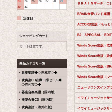
23
24
25
26
27
28
29
30
31
BRAIN金管バンド楽譜
定休日
ショッピングカート
カートは空です。
商品カテゴリ一覧
吹奏楽譜◆◇赤札市◇◆
吹奏楽CD在庫一掃セール◆
◇赤札市◇◆
器楽合奏楽譜（国内版）
器楽合奏CD（国内盤）
吹奏楽譜（海外出版）