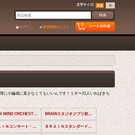
文字サイズ
:
0
カートの中身
ログイン
新規登録はこちら
理に小編成に直さなくてもいいんです！１８〜21人いればきち
SHOBI WIND ORCHESTRA POPS SELECTION
BRAINスタジオジブリ吹奏楽作品集
ＢＲＡＩＮコンサート・レパートリー・コレクション
ＢＲＡＩＮスタンダードブラスシリーズ