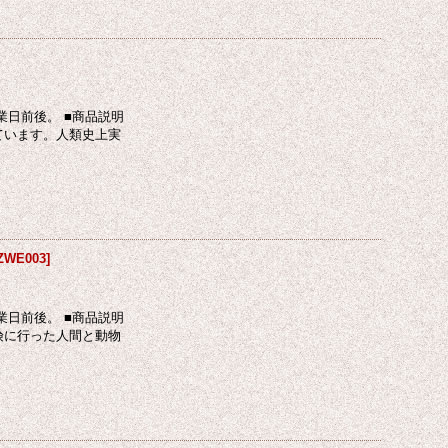
日前後。 ■商品説明
ています。人類史上実
ZWE003
]
日前後。 ■商品説明
険に行った人間と動物