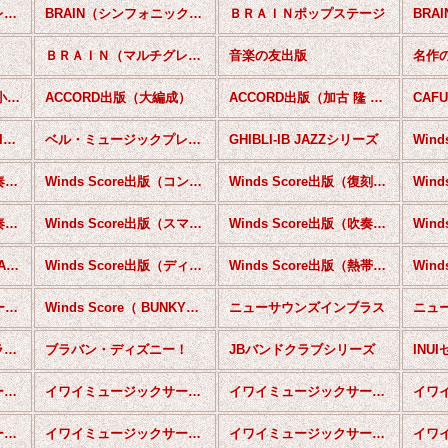
ＢＲＡＩＮマーチ・コレクション
BRAIN（シンフォニックジャズ＆ポップスシリーズ）
ＢＲＡＩＮポップステージ
ＢＲＡＩＮ（マルチグレードシリーズ）
音楽の友出版
名作
ACCORD出版（もっと小編成）
ACCORD出版（大編成）
ACCORD出版（加古 隆 作品コレクション）
CAF
BJ SPECISAL EDITION
ベル・ミュージックプレス出版
GHIBLI-IB JAZZシリーズ
Winds Score出版（吹奏楽セレクション）
Winds Score出版（コンクールピース）
Winds Score出版（復刻シリーズ）
Winds Score出版（吹奏楽ポップス）
Winds Score出版（スマートスコア）
Winds Score出版（吹奏楽メドレー）
Winds Score出版（BRASS＆CHORUS）
Winds Score出版（ディズニー）
Winds Score出版（熱帯ジャズ楽団シリーズ）
Winds Score出版（マーチシリーズ）
Winds Score（ BUNKYO SIENA POPS）
ニューサウンズインブラス
ニューサウンズインブラス（輸入版）
ブラバン・ディズニー！
JBバンドクラブシリーズ
INU
イワイミュージックサービス（オリジナル）
イワイミュージックサービス（流行歌）
イワイミュージックサービス（マーチ）
イワイミュージックサービス（クリスマスナンバー）
イワイミュージックサービス（ポップ クラシック）
イワイミュージックサービス（童謡・唱歌）