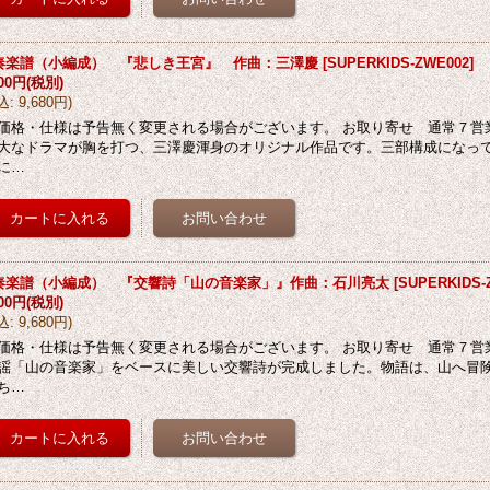
奏楽譜（小編成） 『悲しき王宮』 作曲：三澤慶
[
SUPERKIDS-ZWE002
]
800円
(税別)
込
:
9,680円
)
価格・仕様は予告無く変更される場合がございます。 お取り寄せ 通常７営業
大なドラマが胸を打つ、三澤慶渾身のオリジナル作品です。三部構成になっ
に…
奏楽譜（小編成） 『交響詩「山の音楽家」』作曲：石川亮太
[
SUPERKIDS-
800円
(税別)
込
:
9,680円
)
価格・仕様は予告無く変更される場合がございます。 お取り寄せ 通常７営業
謡「山の音楽家」をベースに美しい交響詩が完成しました。物語は、山へ冒
ち…