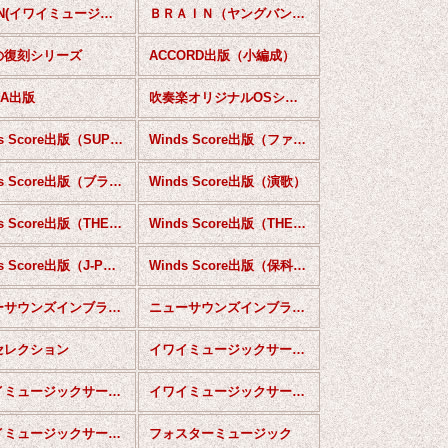
BRAIN(イワイミュージック）
ＢＲＡＩＮ（ヤングバンドシリーズ）
の復刻シリーズ
ACCORD出版（小編成）
UA出版
吹奏楽オリジナルOSシリーズ
Winds Score出版（SUPER SOUND COLLECTION）
Winds Score出版（ファンファーレ集シリーズ）
Winds Score出版（ブラスロック）
Winds Score出版（演歌）
Winds Score出版（THE 刑事シリーズ）
Winds Score出版（THE テーマシリーズ）
Winds Score出版（J-POP甲子園）
Winds Score出版（保科洋ミュージックライブラリー）
ニューサウンズインブラス （スペシャル）
ニューサウンズインブラス（復刻版）
Iセレクション
イワイミュージックサービス（ポピュラー）
イワイミュージックサービス（日本物）
イワイミュージックサービス（世界の民謡）
イワイミュージックサービス（BRNコレクション）
フォスターミュージック