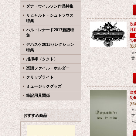
ダナ・ウイルソン作品特集
リヒャルト・シュトラウス
特集
吹
月
ハル・レナード2013新譜特
集
4,
デハスケ2013セレクション
(
税
特集
※
業
指揮棒（タクト）
…
楽譜ファイル・ホルダー
クリップライト
ミュージックグッズ
吹
筆記用具関係
6,
(
税
＊
おすすめ商品
ア
ら