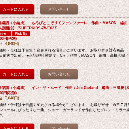
奏楽譜（小編成） もろびとこぞりてファンファーレ 作曲：MASON 編曲：高
取扱開始】
[
SUPERKIDS-ZWE023
]
400円
(税別)
込
:
4,840円
)
価格・仕様は予告無く変更される場合がございます。 お取り寄せ対応商品
日前後で出荷。 ■商品説明 難易度：C＋／作曲：MASON 編曲：高橋宏樹
奏楽譜（小編成） イン・ザ・ムード 作曲：Joe Garland 編曲：三澤慶
[
S
400円
(税別)
込
:
7,040円
)
価格・仕様は予告無く変更される場合がございます。 お取り寄せ 通常７営業
ンコールにぴったりな一曲。ジョー・ガーランドが作曲したグレン・ミラー
れ…