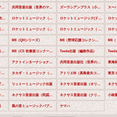
共同音楽出版社（シンフォニックバンド）
共同音楽出版（世界のマーチ名曲選）
ズーラシアンブラス（小編成）
ロケットミュージック(吹奏楽ゴールドポップ）
ロケットミュージック（ももいろクローバーZシリーズ）
ロケットミュージック(ドラゴンクエストシリーズ）
ロケットミュージック（ブラバン！甲子園）
ロケットミュージック（ポップステージ）
ロケットミュージック（ 究極の吹奏楽〜FUNKY植田薫&武商吹部 編）
M8（QHシリーズ）
M8（野球応援コレクション）
ミュージックエイト【はじめての吹奏楽楽曲集】
M8（CS 吹奏楽コンクール セレクションシリーズ）
Teeda出版（編曲作品）
アクトインターナショナル出版
共同音楽出版社（世界の吹奏楽名曲選）
東海
タカギミュージック（メドレー・２曲組等）
タカギ・ミュージック（外国民謡等 演奏用）
アトリエM（真島俊夫コレクション）
東京ミュージックプロダクション(秋葉原区立すいそうがく団！シリーズ）
リットーミュージック出版
ネクサス音楽出版（オリジナル作品）
ネクサス音楽出版（クラシック作品）
ネクサス音楽出版（民謡・童謡・唱歌）
ネクサス音楽出版（クリスマス）
小林
版
風の音ミュージックパブリッシング
ヤマハ