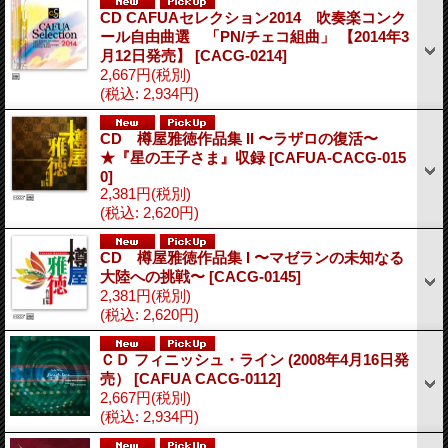
CD CAFUAセレクション2014 吹奏楽コンク
ール自由曲選 「PN/チェコ組曲」 【2014年3
月12日発売】
[CACG-0214]
2,667円
(税別)
(税込
:
2,934円)
CD 樽屋雅徳作品集 II 〜ラザロの復活〜
★『星の王子さま』収録
[CAFUA-CACG-015
0]
2,381円
(税別)
(税込
:
2,620円)
CD 樽屋雅徳作品集 I 〜マゼランの未知なる
大陸への挑戦〜
[CACG-0145]
2,381円
(税別)
(税込
:
2,620円)
ＣＤ フィニッシュ・ライン (2008年4月16日発
売）
[CAFUA CACG-0112]
2,667円
(税別)
(税込
:
2,934円)