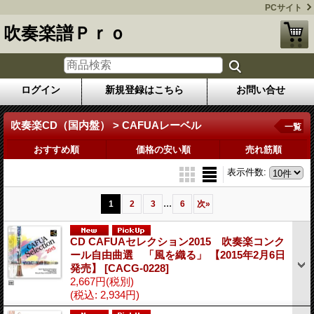
PCサイト
吹奏楽譜Ｐｒｏ
ログイン
新規登録はこちら
お問い合せ
吹奏楽CD（国内盤） > CAFUAレーベル
一覧
おすすめ順
価格の安い順
売れ筋順
表示件数
:
...
1
2
3
6
次
»
CD CAFUAセレクション2015 吹奏楽コンク
ール自由曲選 「風を織る」 【2015年2月6日
発売】
[CACG-0228]
2,667円
(税別)
(税込
:
2,934円)