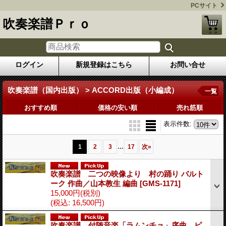
PCサイト
吹奏楽譜Ｐｒｏ
ログイン
新規登録はこちら
お問い合せ
吹奏楽譜（国内出版） > ACCORD出版（小編成）
一覧
おすすめ順
価格の安い順
売れ筋順
表示件数
:
...
1
2
3
17
次
»
吹奏楽譜 二つの映像より 村の踊り バルト
ーク 作曲／山本教生 編曲
[GMS-1171]
15,000円
(税別)
(税込
:
16,500円)
吹奏楽譜 付随音楽「ラムンチョ」序曲 ピ