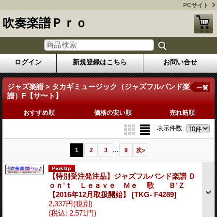
PCサイト
吹奏楽譜Ｐｒｏ
ログイン
新規登録はこちら
お問い合せ
ジャズ楽譜 > タカギミュージック（ジャズフルバンド楽
一覧
譜）F【サ〜ト】
おすすめ順
価格の安い順
売れ筋順
表示件数
:
...
1
2
3
9
次
»
【特別受注発注品】ジャズフルバンド楽譜 Ｄ
ｏｎ’ｔ Ｌｅａｖｅ Ｍｅ 歌 Ｂ’Ｚ
【2016年12月取扱開始】
[TKG- F4289]
2,337円
(税別)
(税込
:
2,571円)