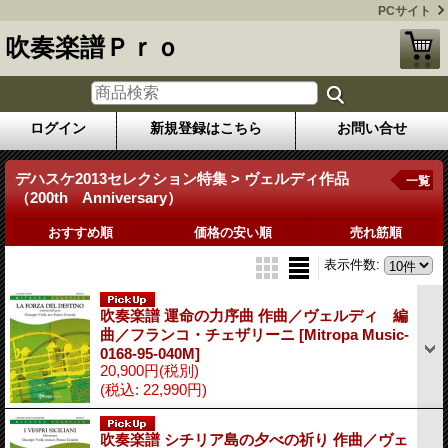
PCサイト
吹奏楽譜Ｐｒｏ
ログイン
新規登録はこちら
お問い合せ
デハスケ2013セレクション特集 > ヴェルディ作品
一覧
（200th Anniversary）
おすすめ順
価格の安い順
売れ筋順
表示件数
:
吹奏楽譜 運命の力序曲 作曲／ヴェルディ 編
曲／フランコ・チェザリーニ
[Mitropa Music-
0168-95-040M]
20,900円
(税別)
(税込
:
22,990円)
吹奏楽譜 シチリア島の夕べの祈り 作曲／ヴェ