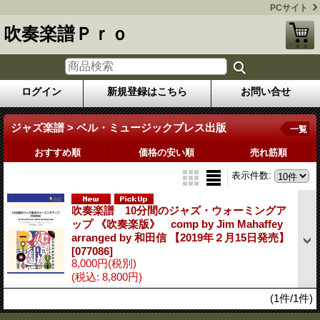
PCサイト
吹奏楽譜Ｐｒｏ
ログイン
新規登録はこちら
お問い合せ
ジャズ楽譜 > ベル・ミュージックプレス出版
一覧
おすすめ順
価格の安い順
売れ筋順
表示件数
:
吹奏楽譜 10分間のジャズ・ウォーミングア
ップ 《吹奏楽版》 comp by Jim Mahaffey
arranged by 和田信 【2019年２月15日発売】
[077086]
8,000円
(税別)
(税込
:
8,800円)
(1件/1件)