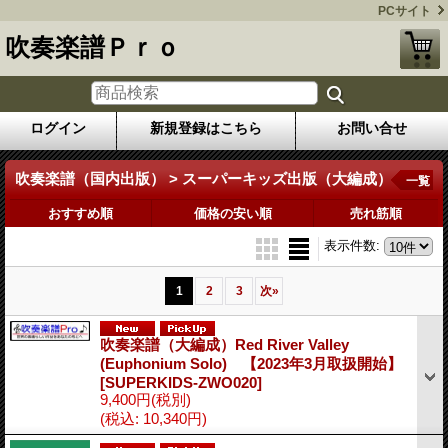
PCサイト
吹奏楽譜Ｐｒｏ
ログイン
新規登録はこちら
お問い合せ
吹奏楽譜（国内出版） > スーパーキッズ出版（大編成）
一覧
おすすめ順
価格の安い順
売れ筋順
表示件数
:
1
2
3
次
»
吹奏楽譜（大編成）Red River Valley
(Euphonium Solo) 【2023年3月取扱開始】
[SUPERKIDS-ZWO020]
9,400円
(税別)
(税込
:
10,340円)