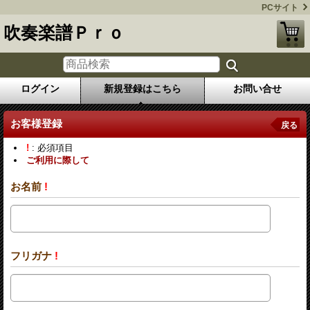
PCサイト
吹奏楽譜Ｐｒｏ
ログイン
新規登録はこちら
お問い合せ
お客様登録
戻る
!
: 必須項目
ご利用に際して
お名前
!
フリガナ
!