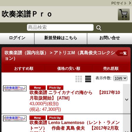
PCサイト
吹奏楽譜Ｐｒｏ
ログイン
新規登録はこちら
お問い合せ
吹奏楽譜（国内出版） > アトリエM（真島俊夫コレクシ
一覧
ョン）
おすすめ順
価格の安い順
売れ筋順
表示件数
:
吹奏楽譜 ニライカナイの海から 【2017年10
月取扱開始】
[ATM]
43,000円
(税別)
(税込
:
47,300円)
吹奏楽譜 Lento Lamentoso（レント・ラメン
トーソ） 作曲者 真島 俊夫 【2017年2月取