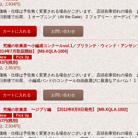
込
:
2,934円
)
価格・仕様は予告無く変更される場合がございます。 店頭在庫切れの場合 
日前後で出荷。 1 オープニング（At the Gate） 2 フェアリー・ガーデン(「
D 究極の吹奏楽〜小編成コンクールvol.1／ブリランテ・ウィンド・アンサ
2014年7月取扱開始】
[
M8-XQLA-1004
]
593円
(税別)
込
:
2,853円
)
価格・仕様は予告無く変更される場合がございます。 店頭在庫切れの場合 
日前後で出荷。 小編成バンドのコンクール自由曲選びに最適なアルバム！ 1
D 究極の吹奏楽 〜ジブリ編 【2012年8月8日発売】
[
M8-XQLA-1002
]
667円
(税別)
込
:
2,934円
)
価格・仕様は予告無く変更される場合がございます。 店頭在庫切れの場合 