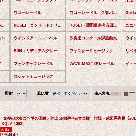
ワコーレーベル
ワコーレーベル（金管バンドCD）
Gek
KOSEI（アーノルド・セレブレーション）
KOSEI（コンサートシリーズ）
KOSEI（課題曲参考音源集）
ユニ
ョン
ウインドアートレーベル
吹奏楽コンクール課題曲集
ウイ
BRN（ミディアムグレードセレクション）
フォスターミュージック
リベ
ド
フォンテックレーベル
WAVE MASTERレーベル
ロケットミュージック
画像
:
並び順
:
表示方法
:
D 究極の吹奏楽〜夢の国編／陸上自衛隊中央音楽隊 指揮＝武田晃隊長【201
-XQLA-1003
]
667円
(税別)