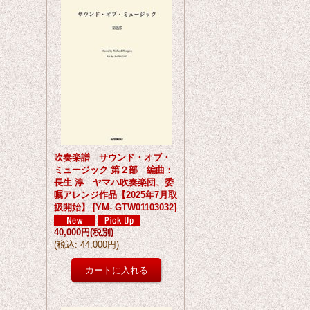
吹奏楽譜 サウンド・オブ・
ミュージック 第２部 編曲：
長生 淳 ヤマハ吹奏楽団、委
嘱アレンジ作品【2025年7月取
扱開始】
[
YM- GTW01103032
]
40,000円
(税別)
(
税込
:
44,000円
)