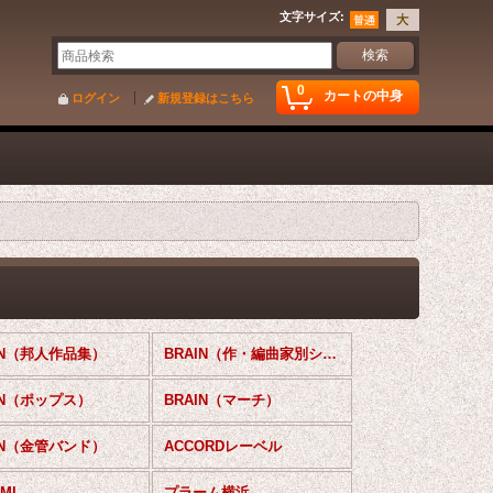
文字サイズ
:
0
カートの中身
ログイン
新規登録はこちら
IN（邦人作品集）
BRAIN（作・編曲家別シリーズ）
IN（ポップス）
BRAIN（マーチ）
IN（金管バンド）
ACCORDレーベル
MI
プラーム横浜