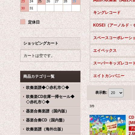
23
24
25
26
27
28
29
30
31
キングレコード
定休日
スペースコーポレーシ
ショッピングカート
エイベックス
カートは空です。
スーパーキッズレコー
エイトカンパニー
商品カテゴリ一覧
吹奏楽譜◆◇赤札市◇◆
表示数
:
吹奏楽CD在庫一掃セール◆
◇赤札市◇◆
3
件
器楽合奏楽譜（国内版）
C
器楽合奏CD（国内盤）
[
M8
吹奏楽譜（海外出版）
2,