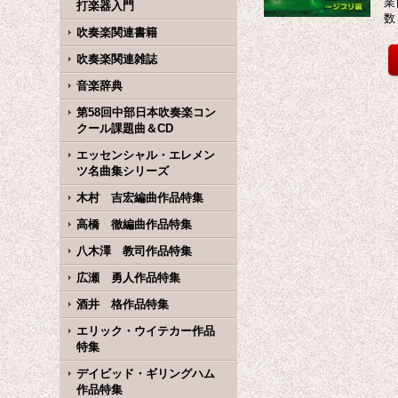
業
打楽器入門
数
吹奏楽関連書籍
吹奏楽関連雑誌
音楽辞典
第58回中部日本吹奏楽コン
クール課題曲＆CD
エッセンシャル・エレメン
ツ名曲集シリーズ
木村 吉宏編曲作品特集
高橋 徹編曲作品特集
八木澤 教司作品特集
広瀬 勇人作品特集
酒井 格作品特集
エリック・ウイテカー作品
特集
デイビッド・ギリングハム
作品特集