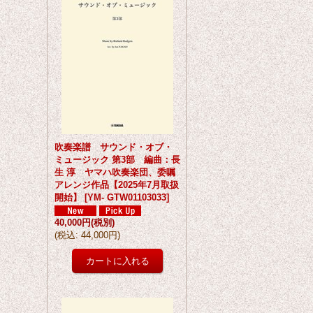
吹奏楽譜 サウンド・オブ・
ミュージック 第3部 編曲：長
生 淳 ヤマハ吹奏楽団、委嘱
アレンジ作品【2025年7月取扱
開始】
[
YM- GTW01103033
]
40,000円
(税別)
(
税込
:
44,000円
)