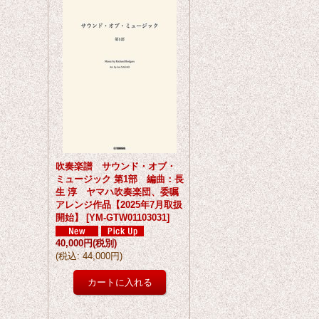
吹奏楽譜 サウンド・オブ・
ミュージック 第1部 編曲：長
生 淳 ヤマハ吹奏楽団、委嘱
アレンジ作品【2025年7月取扱
開始】
[
YM-GTW01103031
]
40,000円
(税別)
(
税込
:
44,000円
)