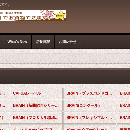
店です。
What's New
店長日記
お問い合せ
吹奏楽CD（国内盤） (全商品)
CAFUAレーベル
BRAIN（ブラスバンドコレクション）
BRA
BRAIN（オリジナル名曲集）
BRAIN（新曲紹介シリーズ）
BRAIN(コンクール）
BRA
ド）
BRAIN（プロ＆大学職場一般バンド）
BRAIN（フレキシブル・レパートリー）
BRA
会）
ベル・ミュージッププレスレーベル
ベーシックアーツレーベル
東芝E