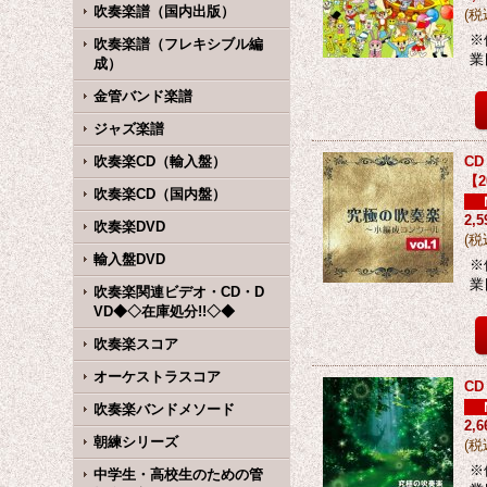
吹奏楽譜（国内出版）
(
税
※
吹奏楽譜（フレキシブル編
業
成）
金管バンド楽譜
ジャズ楽譜
吹奏楽CD（輸入盤）
C
【
吹奏楽CD（国内盤）
2,
吹奏楽DVD
(
税
輸入盤DVD
※
業
吹奏楽関連ビデオ・CD・D
VD◆◇在庫処分!!◇◆
吹奏楽スコア
オーケストラスコア
C
吹奏楽バンドメソード
2,
朝練シリーズ
(
税
※
中学生・高校生のための管