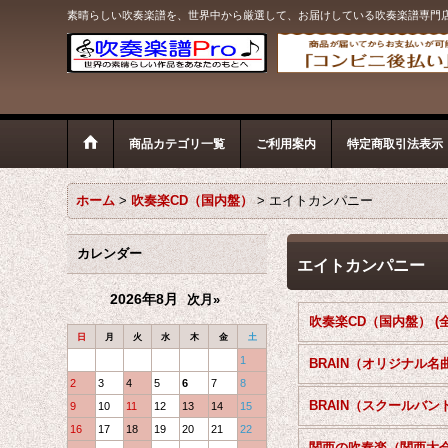
素晴らしい吹奏楽譜を、世界中から厳選して、お届けしている吹奏楽譜専門
商品カテゴリ一覧
ご利用案内
特定商取引法表示
ホーム
>
吹奏楽CD（国内盤）
>
エイトカンパニー
カレンダー
エイトカンパニー
2026年8月
次月»
日
月
火
水
木
金
土
1
2
3
4
5
6
7
8
BRAIN（スクールバン
9
10
11
12
13
14
15
16
17
18
19
20
21
22
関西の吹奏楽（関西大