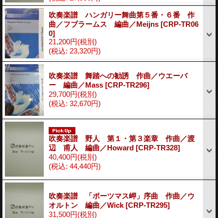
吹奏楽譜 ハンガリー舞曲第５番・６番 作
曲／フブラームス 編曲／Meijns
[CRP-TR06
0]
21,200円
(税別)
(税込
:
23,320円)
吹奏楽譜 舞踏への勧誘 作曲／ウエーバ
ー 編曲／Mass
[CRP-TR296]
29,700円
(税別)
(税込
:
32,670円)
吹奏楽譜 野人 第１・第３楽章 作曲／渡
辺 甫人 編曲／Howard
[CRP-TR328]
40,400円
(税別)
(税込
:
44,440円)
吹奏楽譜 「ポーツマス岬」序曲 作曲／ウ
オルトン 編曲／Wick
[CRP-TR295]
31,500円
(税別)