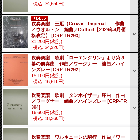
(税込
:
34,650円)
吹奏楽譜 王冠（Crown Imperial） 作曲
／ウオルトン 編曲／Duthoit【2026年4月価
格改定】
[CRP-TR293]
31,200円
(税別)
(税込
:
34,320円)
吹奏楽譜 歌劇「ローエングリン」より第３
幕の前奏曲 作曲／ワーグナー 編曲／ハイ
ンズレー
[CRP-TR292]
15,100円
(税別)
(税込
:
16,610円)
吹奏楽譜 歌劇「タンホイザー」序曲 作曲
／ワーグナー 編曲／ハインズレー
[CRP-TR
394]
16,600円
(税別)
(税込
:
18,260円)
吹奏楽譜 ワルキューレの騎行 作曲／ワー