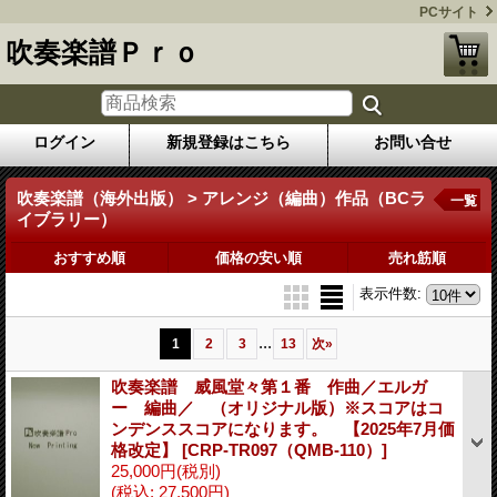
PCサイト
吹奏楽譜Ｐｒｏ
ログイン
新規登録はこちら
お問い合せ
吹奏楽譜（海外出版） > アレンジ（編曲）作品（BCラ
一覧
イブラリー）
おすすめ順
価格の安い順
売れ筋順
表示件数
:
...
1
2
3
13
次
»
吹奏楽譜 威風堂々第１番 作曲／エルガ
ー 編曲／ （オリジナル版）※スコアはコ
ンデンススコアになります。 【2025年7月価
格改定】
[CRP-TR097（QMB-110）]
25,000円
(税別)
(税込
:
27,500円)