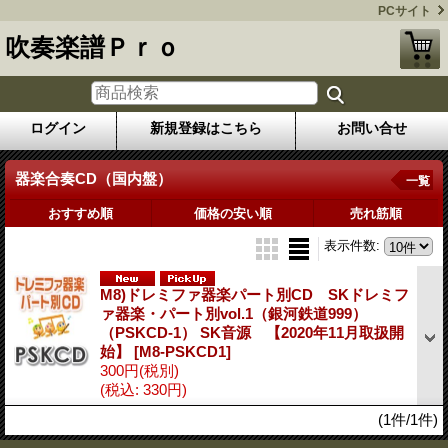
PCサイト
吹奏楽譜Ｐｒｏ
ログイン
新規登録はこちら
お問い合せ
器楽合奏CD（国内盤）
一覧
おすすめ順
価格の安い順
売れ筋順
表示件数
:
M8)ドレミファ器楽パート別CD SKドレミフ
ァ器楽・パート別vol.1（銀河鉄道999）
（PSKCD-1） SK音源 【2020年11月取扱開
始】
[M8-PSKCD1]
300円
(税別)
(税込
:
330円)
(1件/1件)