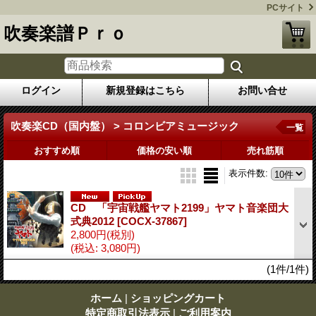
PCサイト
吹奏楽譜Ｐｒｏ
ログイン
新規登録はこちら
お問い合せ
吹奏楽CD（国内盤） > コロンビアミュージック
一覧
おすすめ順
価格の安い順
売れ筋順
表示件数
:
CD 「宇宙戦艦ヤマト2199」ヤマト音楽団大
式典2012
[COCX-37867]
2,800円
(税別)
(税込
:
3,080円)
(1件/1件)
ホーム
|
ショッピングカート
特定商取引法表示
|
ご利用案内