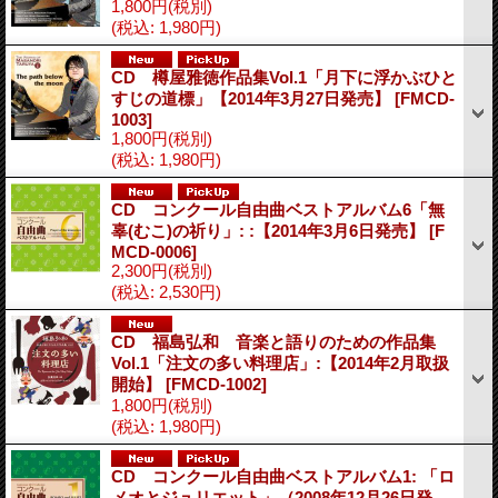
1,800円
(税別)
(税込
:
1,980円)
CD 樽屋雅徳作品集Vol.1「月下に浮かぶひと
すじの道標」【2014年3月27日発売】
[FMCD-
1003]
1,800円
(税別)
(税込
:
1,980円)
CD コンクール自由曲ベストアルバム6「無
辜(むこ)の祈り」: :【2014年3月6日発売】
[F
MCD-0006]
2,300円
(税別)
(税込
:
2,530円)
CD 福島弘和 音楽と語りのための作品集
Vol.1「注文の多い料理店」:【2014年2月取扱
開始】
[FMCD-1002]
1,800円
(税別)
(税込
:
1,980円)
CD コンクール自由曲ベストアルバム1: 「ロ
メオとジュリエット」（2008年12月26日発