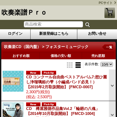
PCサイト
吹奏楽譜Ｐｒｏ
ログイン
新規登録はこちら
お問い合せ
吹奏楽CD（国内盤） > フォスターミュージック
一覧
おすすめ順
価格の安い順
売れ筋順
表示件数
:
CD コンクール自由曲ベストアルバム7:想ひ麗
し浄瑠璃姫の雫（小編成バンド必見！）
【2015年2月取扱開始】
[FMCD-0007]
2,300円
(税別)
(税込
:
2,530円)
CD 樽屋雅徳作品集Vol.2「輪廻の八魂」
【2014年10月取扱開始】
[FMCD-1004]