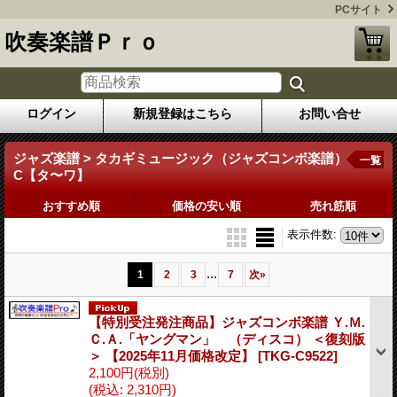
PCサイト
吹奏楽譜Ｐｒｏ
ログイン
新規登録はこちら
お問い合せ
ジャズ楽譜 > タカギミュージック（ジャズコンボ楽譜）
一覧
C【タ〜ワ】
おすすめ順
価格の安い順
売れ筋順
表示件数
:
...
1
2
3
7
次
»
【特別受注発注商品】ジャズコンボ楽譜 Ｙ.Ｍ.
Ｃ.Ａ.「ヤングマン」 （ディスコ） ＜復刻版
＞ 【2025年11月価格改定】
[TKG-C9522]
2,100円
(税別)
(税込
:
2,310円)