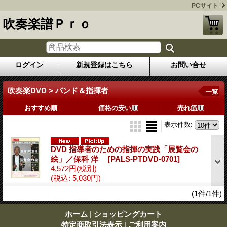
PCサイト
吹奏楽譜Ｐｒｏ
ログイン
新規登録はこちら
お問い合せ
吹奏楽DVD > バンド＆指揮者
一覧
おすすめ順
価格の安い順
売れ筋順
表示件数
:
DVD 指導者のための指揮の実践「展覧会の
絵」／保科 洋
[PALS-PTDVD-0701]
4,572円
(税別)
(税込
:
5,030円)
(1件/1件)
ホーム
|
ショッピングカート
特定商取引法表示
|
ご利用案内