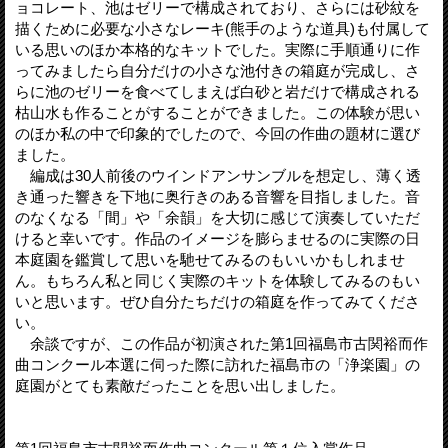
ョコレート、池はゼリーで構成されており、さらには砂紋を
描くために必要な小さなレーキ(熊手のような道具)も付属して
いる思いのほか本格的なキットでした。実際に手順通りに作
ってみましたら自分だけの小さな池付きの箱庭が完成し、さ
らに池のゼリーを食べてしまえば白砂と岩だけで構成される
枯山水も作ることがすることができました。この体験が思い
のほか私の中で印象的でしたので、今回の作曲の題材に選び
ました。
編成は30人前後のウインドアンサンブルを想定し、薄く透
き通った響きを下地に奥行きのある音響を目指しました。音
のなくなる「間」や「余韻」を大切に感じて演奏していただ
けると幸いです。作品のイメージを膨らませるのに実際の日
本庭園を鑑賞して思いを馳せてみるのもいいかもしれませ
ん。もちろん私と同じく実際のキットを体験してみるのもい
いと思います。ぜひ自分たちだけの箱庭を作ってみてくださ
い。
余談ですが、この作品が初演された第1回福島市古関裕而作
曲コンクール本選に伺った際に訪れた福島市の「浄楽園」の
庭園がとても素敵だったことを思い出しました。