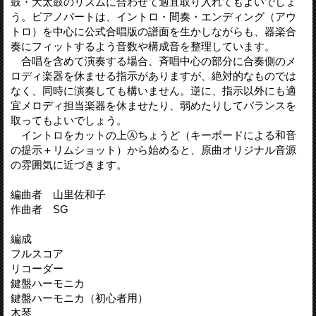
鼓・大太鼓のリズムに合わせて適宜取り入れてもよいでしょ
う。ピアノパートは、イントロ・間奏・エンディング（アウ
トロ）を中心に公式合唱版の譜面を生かしながらも、器楽合
奏にフィットするよう音数や構成音を整理しています。
合唱を含めて演奏する場合、斉唱中心の部分に合奏側のメ
ロディ楽器を休ませる指示がありますが、絶対的なものでは
なく、同時に演奏しても構いません。逆に、指示以外にも適
宜メロディ担当楽器を休ませたり、弱めたりしてバランスを
取ってもよいでしょう。
イントロをカットの上Ⓐちょうど（キーボードによる和音
の提示＋リムショット）から始めると、原曲オリジナル音源
の雰囲気に近づきます。
編曲者 山里佐和子
作曲者 SG
編成
フルスコア
リコーダー
鍵盤ハーモニカ
鍵盤ハーモニカ（初心者用）
木琴