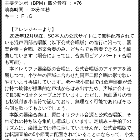
主要テンポ（BPM）四分音符 ： =76
演奏時間 ： 03分40秒
キー ： F→G
【アレンジャーより】
2025年12月現在、SG本人の公式サイトにて無料配布されて
いる混声四部合唱版（以下公式合唱版）の進行に沿って、器
楽合奏＋合唱、器楽合奏のみ、どちらでも演奏できるよう編
曲しています（場合によっては、合奏用ピアノパート＋合唱
も可能）。
本ドレミファ器楽版の合唱は、公式合唱版のアイデアを踏
襲しつつ、小学生の声域に合わせた同声二部合唱の形で歌い
やすいよう再編しています。45〜46小節目では低声部側が受
け持つ旋律が標準的な声域からはみ出すため、声域に合わせ
て長3度〜1オクターブ上げています。ただし、原曲通りの音
も括弧付き小音符で記しており、無理なく可能であればそち
ら側を歌ってもよいでしょう。
本版の器楽合奏は、原曲オリジナル音源と公式合唱版、そ
れぞれの持ち味を集約し構成しています。足踏み＋手拍子の
リズムは、楽譜上では特に示していませんが、公式合唱版で
は転調直前の5小節間に配置されていることにならって、小太