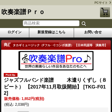
PCサイト
吹奏楽譜Ｐｒｏ
ログイン
新規登録はこちら
お問い合せ
商品詳細
タカギミュージック（Fフル・Cコンボ楽譜） 【日本民謡等 演奏用】
ジャズフルバンド楽譜 木遣りくずし（８
ビート） 【2017年11月取扱開始】
[TKG-F01
2]
販売価格
:
1,852円
(税別)
(税込
:
2,038円
)