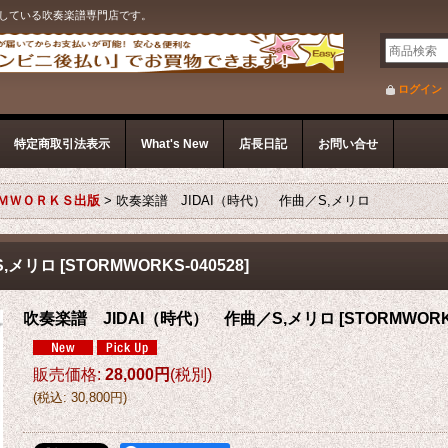
している吹奏楽譜専門店です。
ログイン
特定商取引法表示
What's New
店長日記
お問い合せ
ＭＷＯＲＫＳ出版
>
吹奏楽譜 JIDAI（時代） 作曲／S,メリロ
S,メリロ
[
STORMWORKS-040528
]
吹奏楽譜 JIDAI（時代） 作曲／S,メリロ
[
STORMWORK
販売価格
:
28,000円
(税別)
(
税込
:
30,800円
)