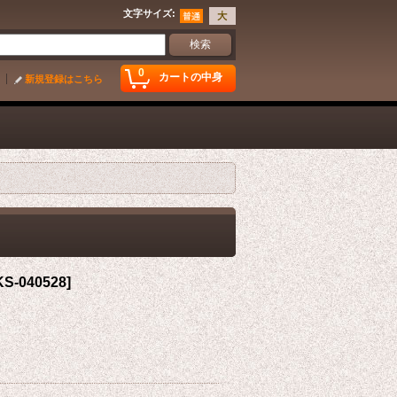
文字サイズ
:
0
カートの中身
新規登録はこちら
S-040528
]