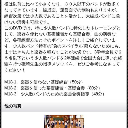
模は以前に比べて小さくなり、３０人以下のバンドが数多く
なってきています。編成面、運営面での制約もありますが、
練習次第では少人数であることを活かし、大編成バンドに負
けない演奏も可能です。
このDVDでは、特に少人数バンドに特化したトレーニングと
して、楽器を使わない基礎練習から基礎合奏、曲の演奏な
ど、各種練習方法とそのポイントを詳しくご紹介していま
す。少人数バンド特有の"負のスパイラル"陥らないためにも、
まずはきちんと楽器を鳴らすことが大切です。3学年全員で２
５名以下という少人数バンドを2年連続で全国大会に導いた経
験を持つ磯崎先生の指導メソッドを、ぜひご参考になさって
ください！
M18-1 楽器を使わない基礎練習（50分）
M18-2 楽器を使った基礎練習・基礎合奏（80分）
M18-3 少人数バンドのための楽曲合奏指導（49分）
他の写真