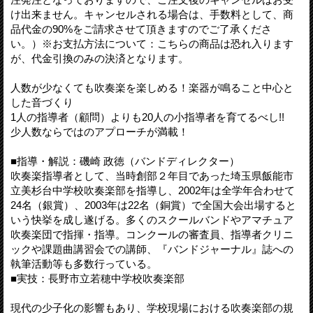
け出来ません。キャンセルされる場合は、手数料として、商
品代金の90%をご請求させて頂きますのでご了承くださ
い。）※お支払方法について：こちらの商品は恐れ入ります
が、代金引換のみの決済となります。
人数が少なくても吹奏楽を楽しめる！楽器が鳴ること中心と
した音づくり
1人の指導者（顧問）よりも20人の小指導者を育てるべし!!
少人数ならではのアプローチが満載！
■指導・解説：磯崎 政徳（バンドディレクター）
吹奏楽指導者として、当時創部２年目であった埼玉県飯能市
立美杉台中学校吹奏楽部を指導し、2002年は全学年合わせて
24名（銀賞）、2003年は22名（銅賞）で全国大会出場すると
いう快挙を成し遂げる。多くのスクールバンドやアマチュア
吹奏楽団で指揮・指導。コンクールの審査員、指導者クリニ
ックや課題曲講習会での講師、『バンドジャーナル』誌への
執筆活動等も多数行っている。
■実技：長野市立若穂中学校吹奏楽部
現代の少子化の影響もあり、学校現場における吹奏楽部の規