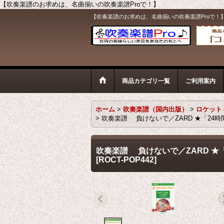
【吹奏楽譜のお求めは、名曲揃いの吹奏楽譜Proで！】
【吹奏楽譜のお求めは、名曲揃いの吹奏楽譜Proで！
商品カテゴリ一覧
ご利用案内
ホーム
>
吹奏楽譜（国内出版）
>
ロケット
>
吹奏楽譜 負けないで／ZARD ★「24
吹奏楽譜 負けないで／ZARD ★
[
ROCT-POP442
]