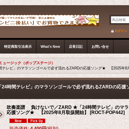
】
ログイン
特定商取引法表示
What's New
店長日記
お問い合せ
ミュージック（ポップステージ）
時間テレビ」のマラソンゴールで必ず流れるZARDの応援ソング★ 【2025年
「24時間テレビ」のマラソンゴールで必ず流れるZARDの応援ソ
吹奏楽譜 負けないで／ZARD ★「24時間テレビ」のマ
応援ソング★ 【2025年8月取扱開始】
[
ROCT-POP442
]
販売価格
:
4,400円
(税別)