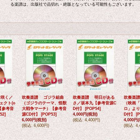
る楽譜は、出版社で品切れ・絶版となっている可能性もございます。
は咲く／
吹奏楽譜 ゴジラ組曲
吹奏楽譜 明日がある
吹奏楽
ェクト(o
（ゴジラのテーマ、怪獣
さ／坂本九【参考音源C
（映画「
)【参考音
大戦争マーチ）【参考音
D付】
[
POP54
]
ロ」より
52
]
源CD付】
[
POP53
]
4,000円
(税別)
D付】
[
P
6,000円
(税別)
(
税込
:
4,400円
)
4,000円
(
税込
:
6,600円
)
(
税込
:
4