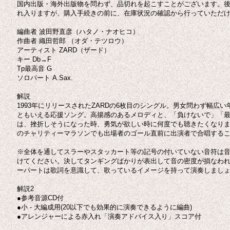
国内出版・海外出版物を問わず、品切れを起こすことがございます。
れ入りますが、購入手続きの前に、在庫状況の確認から行っていただ
編曲者 波田野直彦（ハタノ・ナオヒコ）
作曲者 織田哲郎 （オダ・テツロウ）
アーティスト ZARD（ザード）
キー Db→F
Tp最高音 G
ソロパート A.Sax.
解説
1993年にリリースされたZARDの6枚目のシングル。男女問わず幅広い
ともいえる応援ソング。高揚感のあるメロディと、「負けないで」「
は、挫折しそうになった時、勇気が欲しい時に何度でも聴きたくなりま
のチャリティーマラソンでも出場者のゴール直前に出演者で合唱する
※全体を通してスラーやスタッカート等の記号の付いていない音符は
けてください。決してタンギングばかりが表出して音の密度が損なわ
ーパートは歌詞を意識して、歌っているイメージを持って演奏しまし
解説2
●参考音源CD付
●小 - 大編成用(20以下でも効果的に演奏できるように編曲)
●アレンジャーによる赤入れ「演奏アドバイス入り」スコア付