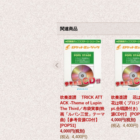
関連商品
吹奏楽譜 TRICK ATT
吹奏楽譜 花
ACK -Theme of Lupin
花は咲くプロジ
The Third／布袋寅泰(映
pt.合唱譜付き
画「ルパン三世」テーマ
源CD付】
[
POP
曲)【参考音源CD付】
4,000円
(税別)
[
POP51
]
(
税込
:
4,400円
)
4,000円
(税別)
(
税込
:
4,400円
)