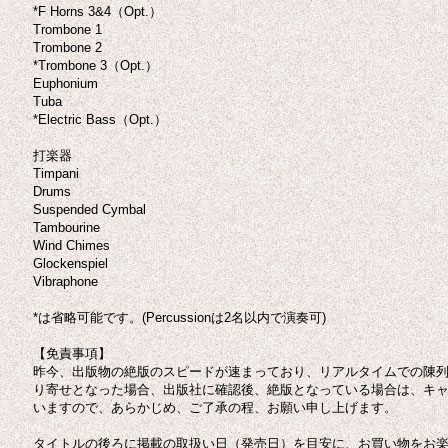
*F Horns 3&4（Opt.）
Trombone 1
Trombone 2
*Trombone 3（Opt.）
Euphonium
Tuba
*Electric Bass（Opt.）
打楽器
Timpani
Drums
Suspended Cymbal
Tambourine
Wind Chimes
Glockenspiel
Vibraphone
*は省略可能です。(Percussionは2名以内で演奏可)
【免責事項】
昨今、出版物の絶版のスピードが速まっており、リアルタイムでの陳
り寄せとなった場合、出版社に確認後、絶版となっている場合は、キ
いますので、あらかじめ、ご了承の程、お願い申し上げます。
タイトルの後ろに掲載の取扱い日（発売日）を目安に、お買い物をお楽