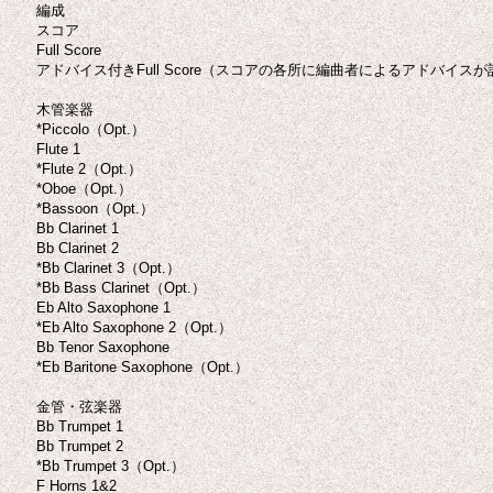
編成
スコア
Full Score
アドバイス付きFull Score（スコアの各所に編曲者によるアドバイス
木管楽器
*Piccolo（Opt.）
Flute 1
*Flute 2（Opt.）
*Oboe（Opt.）
*Bassoon（Opt.）
Bb Clarinet 1
Bb Clarinet 2
*Bb Clarinet 3（Opt.）
*Bb Bass Clarinet（Opt.）
Eb Alto Saxophone 1
*Eb Alto Saxophone 2（Opt.）
Bb Tenor Saxophone
*Eb Baritone Saxophone（Opt.）
金管・弦楽器
Bb Trumpet 1
Bb Trumpet 2
*Bb Trumpet 3（Opt.）
F Horns 1&2