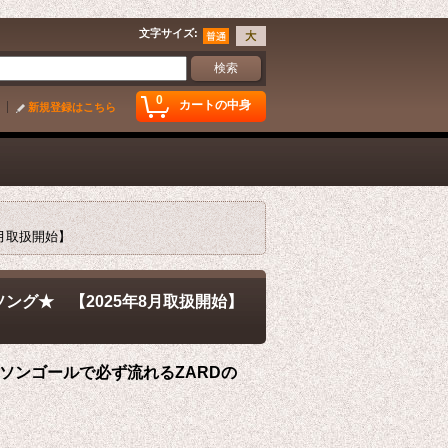
文字サイズ
:
0
カートの中身
新規登録はこちら
8月取扱開始】
ング★ 【2025年8月取扱開始】
ラソンゴールで必ず流れるZARDの