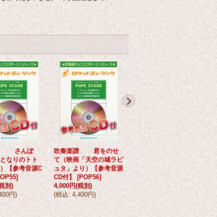
譜 さんぽ
吹奏楽譜 君をのせ
吹奏楽譜 妖怪ウォ
となりのトト
て（映画「天空の城ラピ
ッチメドレー(ようかい
(
）【参考音源C
ュタ」より）【参考音源
体操第一、ゲラゲラポー
OP55
]
CD付】
[
POP56
]
のうた、ダン・ダン ド
(税別)
4,000円
(税別)
ゥビ・ズバー！)【参考
,400円
)
(
税込
:
4,400円
)
音源CD付】
[
POP57
]
4
6,000円
(税別)
(
(
税込
:
6,600円
)