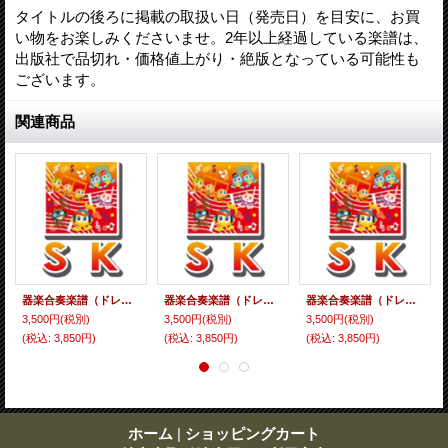
タイトルの後ろに掲載の取扱い日（発売日）を目安に、お買
い物をお楽しみくださいませ。2年以上経過している楽譜は、
出版社で品切れ・価格値上がり・絶版となっている可能性も
ございます。
関連商品
器楽合奏楽譜（ドレミファ器楽） ワールド・フットボール・アンセム【WORLD FOOTBALL ANTHEM】 【2018年7月取扱開始】
器楽合奏楽譜（ドレミファ器楽） ピースサイン 【2018年7月取扱開始】
器楽合奏楽譜（ドレミファ器楽） We Are Confidence Man（ドラマ『コンフィデンスマンJP』より） 【2018年7月取扱開始】
3,500円
(税別)
3,500円
(税別)
3,500円
(税別)
(税込
:
3,850円)
(税込
:
3,850円)
(税込
:
3,850円)
ホーム
|
ショッピングカート