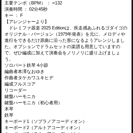
主要テンポ（BPM） ： =132
演奏時間 ： 02分45秒
キー ： F
【アレンジャーより】
ドレミファ器楽 2025 Editionは、疾走感あふれるゴダイゴの
オリジナル・バージョン（1979年発表）を元に、メロディや
進行をできるだけ原曲に沿った形になるようアレンジしまし
た。オプションでドラムセットの楽譜も用意していますの
で、ぜひ編成に加えて演奏会をノリノリに盛り上げましょ
う。
ソロパート鉄琴 4小節
編曲者本澤なおゆき
作曲者タケカワユキヒデ
編成フルスコア
リコーダー
鍵盤ハーモニカ
鍵盤ハーモニカ（初心者用）
木琴
鉄琴
キーボード1（ソプラノアコーディオン）
キーボード2（アルトアコーディオン）