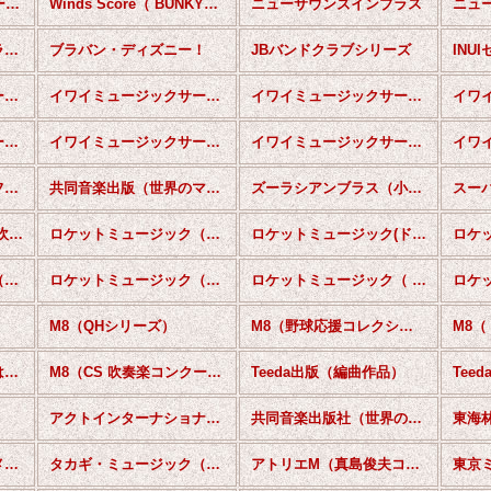
Winds Score出版（マーチシリーズ）
Winds Score（ BUNKYO SIENA POPS）
ニューサウンズインブラス
ニューサウンズインブラス（輸入版）
ブラバン・ディズニー！
JBバンドクラブシリーズ
INU
イワイミュージックサービス（オリジナル）
イワイミュージックサービス（流行歌）
イワイミュージックサービス（マーチ）
イワイミュージックサービス（クリスマスナンバー）
イワイミュージックサービス（ポップ クラシック）
イワイミュージックサービス（童謡・唱歌）
共同音楽出版社（シンフォニックバンド）
共同音楽出版（世界のマーチ名曲選）
ズーラシアンブラス（小編成）
ロケットミュージック(吹奏楽ゴールドポップ）
ロケットミュージック（ももいろクローバーZシリーズ）
ロケットミュージック(ドラゴンクエストシリーズ）
ロケットミュージック（ブラバン！甲子園）
ロケットミュージック（ポップステージ）
ロケットミュージック（ 究極の吹奏楽〜FUNKY植田薫&武商吹部 編）
M8（QHシリーズ）
M8（野球応援コレクション）
ミュージックエイト【はじめての吹奏楽楽曲集】
M8（CS 吹奏楽コンクール セレクションシリーズ）
Teeda出版（編曲作品）
アクトインターナショナル出版
共同音楽出版社（世界の吹奏楽名曲選）
東海
タカギミュージック（メドレー・２曲組等）
タカギ・ミュージック（外国民謡等 演奏用）
アトリエM（真島俊夫コレクション）