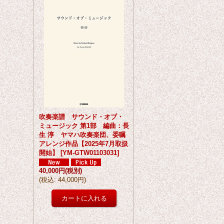
吹奏楽譜 サウンド・オブ・
ミュージック 第1部 編曲：長
生 淳 ヤマハ吹奏楽団、委嘱
アレンジ作品【2025年7月取扱
開始】
[
YM-GTW01103031
]
40,000円
(税別)
(
税込
:
44,000円
)