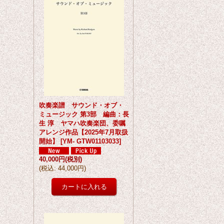
吹奏楽譜 サウンド・オブ・
ミュージック 第3部 編曲：長
生 淳 ヤマハ吹奏楽団、委嘱
アレンジ作品【2025年7月取扱
開始】
[
YM- GTW01103033
]
40,000円
(税別)
(
税込
:
44,000円
)