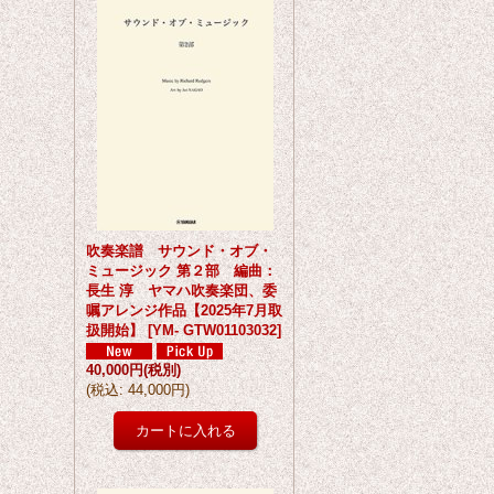
吹奏楽譜 サウンド・オブ・
ミュージック 第２部 編曲：
長生 淳 ヤマハ吹奏楽団、委
嘱アレンジ作品【2025年7月取
扱開始】
[
YM- GTW01103032
]
40,000円
(税別)
(
税込
:
44,000円
)