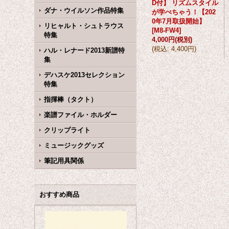
D付】 リズムスタイル
ダナ・ウイルソン作品特集
が学べちゃう！【202
0年7月取扱開始】
リヒャルト・シュトラウス
[
M8-FW4
]
特集
4,000円
(税別)
(
税込
:
4,400円
)
ハル・レナード2013新譜特
集
デハスケ2013セレクション
特集
指揮棒（タクト）
楽譜ファイル・ホルダー
クリップライト
ミュージックグッズ
筆記用具関係
おすすめ商品