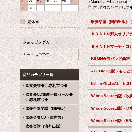
23
24
25
26
27
28
29
e,Marimba,Vibraphone)
※それぞれのパートにサポ
30
31
定休日
ショッピングカート
カートは空です。
BRAIN金管バンド楽譜
商品カテゴリ一覧
吹奏楽譜◆◇赤札市◇◆
吹奏楽CD在庫一掃セール◆
◇赤札市◇◆
器楽合奏楽譜（国内版）
器楽合奏CD（国内盤）
吹奏楽譜（海外出版）