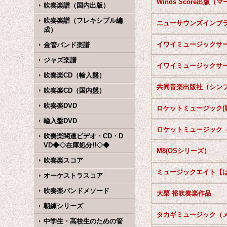
吹奏楽譜（国内出版）
吹奏楽譜（フレキシブル編
成）
金管バンド楽譜
ジャズ楽譜
吹奏楽CD（輸入盤）
吹奏楽CD（国内盤）
吹奏楽DVD
輸入盤DVD
吹奏楽関連ビデオ・CD・D
VD◆◇在庫処分!!◇◆
M8(OSシリーズ）
吹奏楽スコア
オーケストラスコア
吹奏楽バンドメソード
大栗 裕吹奏楽作品
朝練シリーズ
中学生・高校生のための管