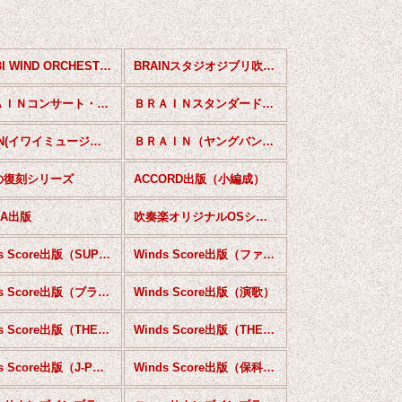
SHOBI WIND ORCHESTRA POPS SELECTION
BRAINスタジオジブリ吹奏楽作品集
ＢＲＡＩＮコンサート・レパートリー・コレクション
ＢＲＡＩＮスタンダードブラスシリーズ
BRAIN(イワイミュージック）
ＢＲＡＩＮ（ヤングバンドシリーズ）
の復刻シリーズ
ACCORD出版（小編成）
UA出版
吹奏楽オリジナルOSシリーズ
Winds Score出版（SUPER SOUND COLLECTION）
Winds Score出版（ファンファーレ集シリーズ）
Winds Score出版（ブラスロック）
Winds Score出版（演歌）
Winds Score出版（THE 刑事シリーズ）
Winds Score出版（THE テーマシリーズ）
Winds Score出版（J-POP甲子園）
Winds Score出版（保科洋ミュージックライブラリー）