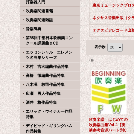
打楽器入門
吹奏楽関連書籍
吹奏楽関連雑誌
音楽辞典
オクタビアレコード出
第58回中部日本吹奏楽コン
クール課題曲＆CD
表示数
:
エッセンシャル・エレメン
ツ名曲集シリーズ
4
件
木村 吉宏編曲作品特集
高橋 徹編曲作品特集
八木澤 教司作品特集
広瀬 勇人作品特集
酒井 格作品特集
エリック・ウイテカー作品
特集
吹奏楽譜 はじめての
吹奏楽曲集Vol.4【実
デイビッド・ギリングハム
演参考音源パート別C
作品特集