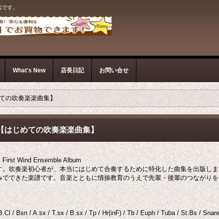
店です。
What's New
店長日記
お問い合せ
ての吹奏楽楽曲集】
【はじめての吹奏楽楽曲集】
 Wind Ensemble Album
す。吹奏楽初心者が、本当にはじめて合奏するために特化した曲集を出版しま
みでできた楽譜です。音楽とともに情操教育のうえで先輩・後輩のつながりを
/ B.Cl / Bsn / A.sx / T.sx / B.sx / Tp / Hr(inF) / Tb / Euph / Tuba / St.Bs /