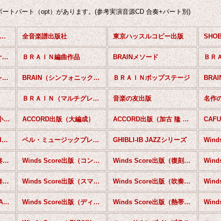
ートパート（opt）があります。(参考実演音源CD 合奏+パート別)
吹奏楽譜（国内出版） (全商品)
全音楽譜出版社
東京ハッスルコピー出版
ＢＲＡＩＮ邦人オリジナル作品
ＢＲＡＩＮ編曲作品
BRAINメソード
ＢＲＡＩＮマーチ・コレクション
BRAIN（シンフォニックジャズ＆ポップスシリーズ）
ＢＲＡＩＮポップステージ
ＢＲＡＩＮ（マルチグレードシリーズ）
音楽の友出版
名作
ACCORD出版（もっと小編成）
ACCORD出版（大編成）
ACCORD出版（加古 隆 作品コレクション）
CAF
BJ SPECISAL EDITION
ベル・ミュージックプレス出版
GHIBLI-IB JAZZシリーズ
Winds Score出版（吹奏楽セレクション）
Winds Score出版（コンクールピース）
Winds Score出版（復刻シリーズ）
Winds Score出版（吹奏楽ポップス）
Winds Score出版（スマートスコア）
Winds Score出版（吹奏楽メドレー）
Winds Score出版（BRASS＆CHORUS）
Winds Score出版（ディズニー）
Winds Score出版（熱帯ジャズ楽団シリーズ）