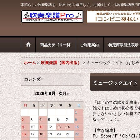
素晴らしい吹奏楽譜を、世界中から厳選して、お届けしている吹奏楽譜専門
商品カテゴリ一覧
ご利用案内
特定商取引法表示
ホーム
>
吹奏楽譜（国内出版）
>
ミュージックエイト【はじめ
カレンダー
ミュージックエイト
2026年8月
次月»
『はじめての吹奏楽曲集』First
日
月
火
水
木
金
土
誰でもはじめは初心者で
1
折しないやさしい音符の
なるでしょう。
2
3
4
5
6
7
8
9
10
11
12
13
14
15
【主な編成】
16
17
18
19
20
21
22
Full Score / Fl / Ob / Cl 