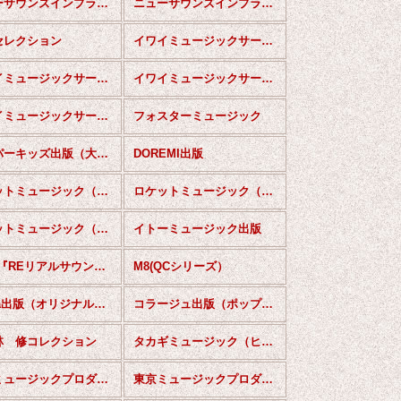
ニューサウンズインブラス （スペシャル）
ニューサウンズインブラス（復刻版）
Iセレクション
イワイミュージックサービス（ポピュラー）
イワイミュージックサービス（日本物）
イワイミュージックサービス（世界の民謡）
イワイミュージックサービス（BRNコレクション）
フォスターミュージック
スーパーキッズ出版（大編成）
DOREMI出版
ロケットミュージック（吹奏楽オリジナル）
ロケットミュージック（究極の吹奏楽〜小編成）
ロケットミュージック（クラシックアレンジ）
イトーミュージック出版
M8（『REリアルサウンドシリーズ）
M8(QCシリーズ）
Teeda出版（オリジナル作品）
コラージュ出版（ポップス）
林 修コレクション
タカギミュージック（ヒットソング）
東京ミュージックプロダクション(コンサートシリーズ）
東京ミュージックプロダクション(コンクールシリーズ）