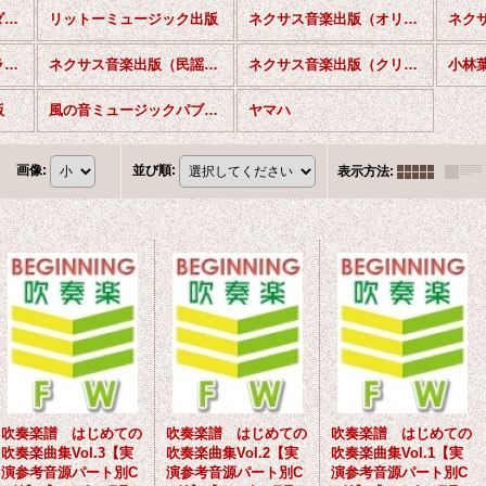
東京ミュージックプロダクション(秋葉原区立すいそうがく団！シリーズ）
リットーミュージック出版
ネクサス音楽出版（オリジナル作品）
ネクサス音楽出版（クラシック作品）
ネクサス音楽出版（民謡・童謡・唱歌）
ネクサス音楽出版（クリスマス）
小林
版
風の音ミュージックパブリッシング
ヤマハ
画像
:
並び順
:
表示方法
:
吹奏楽譜 はじめての
吹奏楽譜 はじめての
吹奏楽譜 はじめての
吹奏楽曲集Vol.3【実
吹奏楽曲集Vol.2【実
吹奏楽曲集Vol.1【実
演参考音源パート別C
演参考音源パート別C
演参考音源パート別C