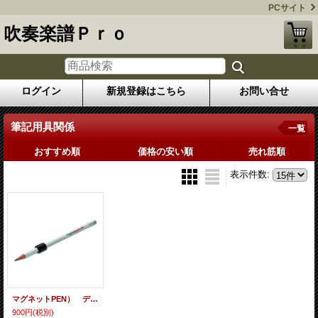
PCサイト
吹奏楽譜Ｐｒｏ
ログイン
新規登録はこちら
お問い合せ
筆記用具関係
一覧
おすすめ順
価格の安い順
売れ筋順
表示件数
:
マグネットPEN） デラックスSet【譜面台に鉛筆がピタッと付けれる！】【2026年3月価格改定】
900円
(税別)